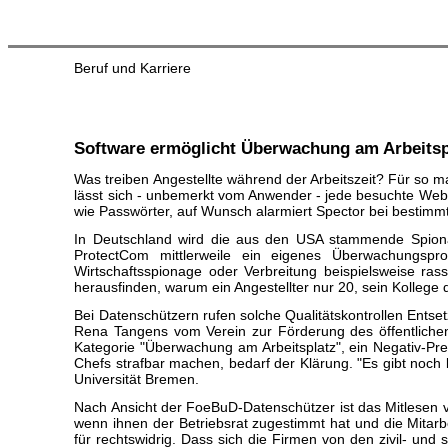
Beruf und Karriere
Software ermöglicht Überwachung am Arbeitsp
Was treiben Angestellte während der Arbeitszeit? Für so m
lässt sich - unbemerkt vom Anwender - jede besuchte Webs
wie Passwörter, auf Wunsch alarmiert Spector bei bestim
In Deutschland wird die aus den USA stammende Spionag
ProtectCom mittlerweile ein eigenes Überwachungspr
Wirtschaftsspionage oder Verbreitung beispielsweise ras
herausfinden, warum ein Angestellter nur 20, sein Kollege
Bei Datenschützern rufen solche Qualitätskontrollen Ents
Rena Tangens vom Verein zur Förderung des öffentliche
Kategorie "Überwachung am Arbeitsplatz", ein Negativ-Prei
Chefs strafbar machen, bedarf der Klärung. "Es gibt noch
Universität Bremen.
Nach Ansicht der FoeBuD-Datenschützer ist das Mitlesen 
wenn ihnen der Betriebsrat zugestimmt hat und die Mitar
für rechtswidrig. Dass sich die Firmen von den zivil- und 