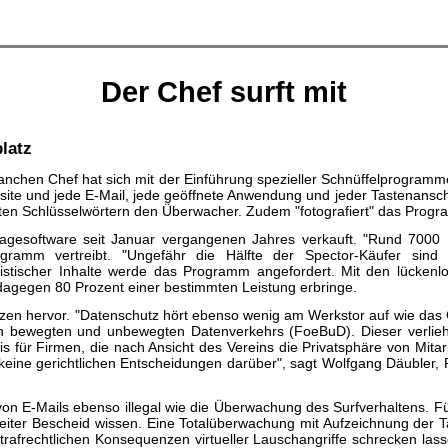
Der Chef surft mit
latz
anchen Chef hat sich mit der Einführung spezieller Schnüffelprogramme 
ite und jede E-Mail, jede geöffnete Anwendung und jeder Tastenanschl
mten Schlüsselwörtern den Überwacher. Zudem "fotografiert" das Prog
esoftware seit Januar vergangenen Jahres verkauft. "Rund 7000 M
ogramm vertreibt. "Ungefähr die Hälfte der Spector-Käufer sin
sistischer Inhalte werde das Programm angefordert. Mit den lückenl
 dagegen 80 Prozent einer bestimmten Leistung erbringe.
etzen hervor. "Datenschutz hört ebenso wenig am Werkstor auf wie da
n bewegten und unbewegten Datenverkehrs (FoeBuD). Dieser verlieh 
s für Firmen, die nach Ansicht des Vereins die Privatsphäre von Mitar
 keine gerichtlichen Entscheidungen darüber", sagt Wolfgang Däubler, 
von E-Mails ebenso illegal wie die Überwachung des Surfverhaltens. F
beiter Bescheid wissen. Eine Totalüberwachung mit Aufzeichnung der
strafrechtlichen Konsequenzen virtueller Lauschangriffe schrecken lasse