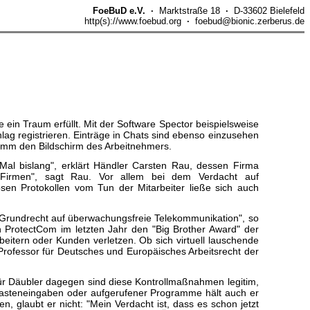
FoeBuD e.V. ·
Marktstraße 18
·
D-33602 Bielefeld
http(s)://www.foebud.org
·
foebud@bionic.zerberus.de
ein Traum erfüllt. Mit der Software Spector beispielsweise
ag registrieren. Einträge in Chats sind ebenso einzusehen
ramm den Bildschirm des Arbeitnehmers.
al bislang", erklärt Händler Carsten Rau, dessen Firma
d Firmen", sagt Rau. Vor allem bei dem Verdacht auf
osen Protokollen vom Tun der Mitarbeiter ließe sich auch
s Grundrecht auf überwachungsfreie Telekommunikation", so
ProtectCom im letzten Jahr den "Big Brother Award" der
beitern oder Kunden verletzen. Ob sich virtuell lauschende
Professor für Deutsches und Europäisches Arbeitsrecht der
ür Däubler dagegen sind diese Kontrollmaßnahmen legitim,
 Tasteneingaben oder aufgerufener Programme hält auch er
n, glaubt er nicht: "Mein Verdacht ist, dass es schon jetzt