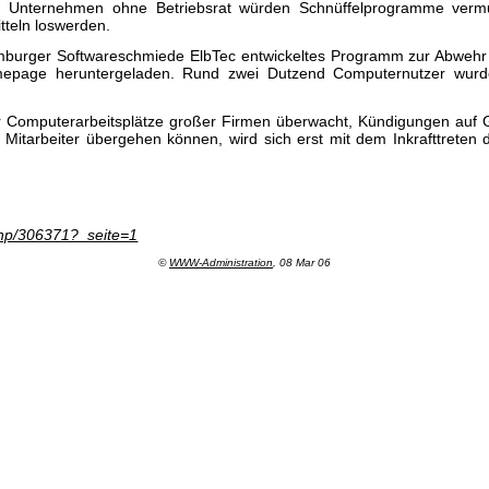
in Unternehmen ohne Betriebsrat würden Schnüffelprogramme vermu
tteln loswerden.
 Hamburger Softwareschmiede ElbTec entwickeltes Programm zur Abwe
epage heruntergeladen. Rund zwei Dutzend Computernutzer wurde
 Computerarbeitsplätze großer Firmen überwacht, Kündigungen auf G
Mitarbeiter übergehen können, wird sich erst mit dem Inkrafttreten
.php/306371?_seite=1
©
WWW-Administration
, 08 Mar 06