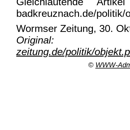
Gleichlautende Artike
badkreuznach.de/politik/
Wormser Zeitung, 30. Ok
Origin
zeitung.de/politik/objekt
©
WWW-Admin