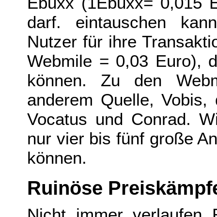
Ebuxx (1Ebuxx= 0,015 E
darf. eintauschen kan
Nutzer für ihre Transak
Webmile = 0,03 Euro), d
können. Zu den Webmi
anderem Quelle, Vobis, 
Vocatus und Conrad. W
nur vier bis fünf große 
können.
Ruinöse Preiskämpf
Nicht immer verlaufen R