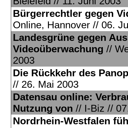
Bielefeld // 11. Juni 2003
Bürgerrechtler gegen 
Online, Hannover // 06. J
Landesgrüne gegen Ausb
Videoüberwachung
// We
2003
Die Rückkehr des Pano
// 26. Mai 2003
Datensau online: Verbra
Nutzung von
// I-Biz // 
Nordrhein-Westfalen fü