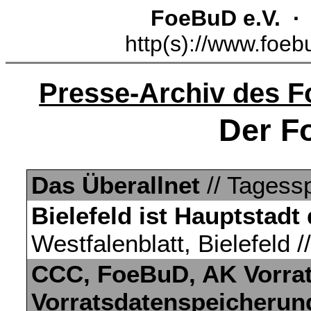
FoeBuD e.V. 
http(s)://www.foeb
Presse-Archiv des 
Der F
Das Überallnet
// Tagessp
Bielefeld ist Hauptstad
Westfalenblatt, Bielefeld 
CCC, FoeBuD, AK Vorra
Vorratsdatenspeicherun